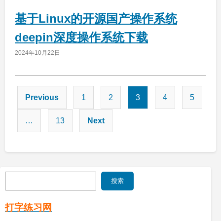
基于Linux的开源国产操作系统
deepin深度操作系统下载
2024年10月22日
文
Previous
1
2
3
4
5
章
…
13
Next
分
页
搜
搜索
索
打字练习网