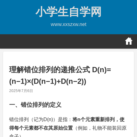
Skip
小学生自学网
to
content
www.xxszxw.net
理解错位排列的递推公式 D(n)=
(n−1)×(D(n−1)+D(n−2))
2025年7月6日
一、错位排列的定义
错位排列（记为
D
(
n
)
）是指：
将
n
个元素重新排列，使
得每个元素都不在其原始位置
（例如，礼物不能装回原
盒子）。