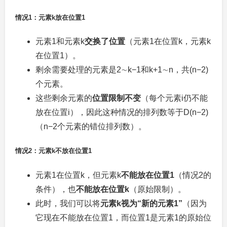
情况1：元素
k
放在位置
1
元素
1
和元素
k
交换了位置
（元素
1
在位置
k
，元素
k
在位置
1
）。
剩余需要处理的元素是
2∼k−1
和
k+1∼n
，共
(n−2)
个元素。
这些剩余元素的
位置限制不变
（每个元素
i
仍不能
放在位置
i
），因此这种情况的排列数等于
D(n−2)
（
n
−
2
个元素的错位排列数）。
情况2：元素
k
不放在位置
1
元素
1
在位置
k
，但元素
k
不能放在位置
1
（情况2的
条件），也
不能放在位置
k
（原始限制）。
此时，我们可以将
元素
k
视为“新的元素
1
”
（因为
它现在不能放在位置
1
，而位置
1
是元素
1
的原始位