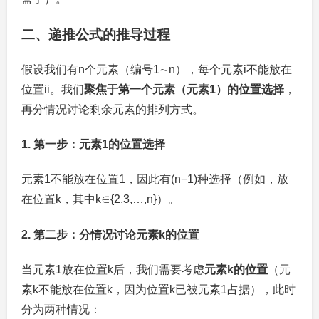
二、递推公式的推导过程
假设我们有
n
个元素（编号
1
∼
n
），每个元素
i
不能放在
位置
i
i
。我们
聚焦于第一个元素（元素
1
）的位置选择
，
再分情况讨论剩余元素的排列方式。
1. 第一步：元素
1
的位置选择
元素
1
不能放在位置
1
，因此有
(n−1)
种选择（例如，放
在位置
k
，其中
k∈{2,3,…,n}
）。
2. 第二步：分情况讨论元素
k
的位置
当元素
1
放在位置
k
后，我们需要考虑
元素
k
的位置
（元
素
k
不能放在位置
k
，因为位置
k
已被元素
1
占据），此时
分为两种情况：