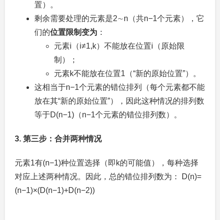
置）。
剩余需要处理的元素是
2∼n
（共
n
−
1
个元素），它
们的
位置限制变为
：
元素
i
（
i≠1
,
k
）不能放在位置
i
（原始限
制）；
元素
k
不能放在位置
1
（“新的原始位置”）。
这相当于
n−1
个元素的错位排列（每个元素都不能
放在其“新的原始位置”），因此这种情况的排列数
等于
D(n−1)
（
n−1
个元素的错位排列数）。
3. 第三步：合并两种情况
元素
1
有
(n−1)
种位置选择（即
k
的可能值），每种选择
对应上述两种情况。因此，总的错位排列数为：
D(n)=
(n−1)×(D(n−1)+D(n−2))