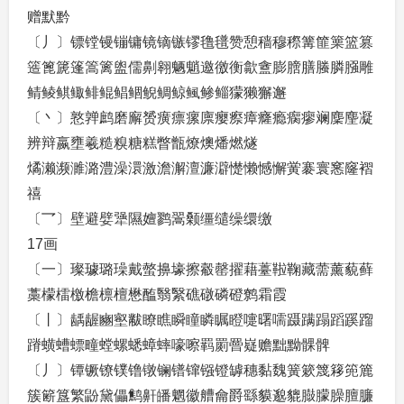
赠默黔
〔丿〕镖镗镘镚镛镜镝镞镠氇氆赞憩穑穆穄篝篚篥篮篡
簉篦篪篷篙篱盥儒劓翱魉魈邀徼衡歙盦膨膪膳螣膦膙雕
鲭鲮鲯鲰鲱鲲鲳鲴鲵鲷鲸鲺鲹鲻獴獭獬邂
〔丶〕憝亸鹧磨廨赟癀瘭瘰廪瘿瘵瘴癃瘾瘸瘳斓麇麈凝
辨辩嬴壅羲糙糗糖糕瞥甑燎燠燔燃燧
燏濑濒濉潞澧澡澴激澹澥澶濂澼憷懒憾懈黉褰寰窸窿褶
禧
〔乛〕壁避嬖犟隰嬗鹨翯颡缰缱缲缳缴
17画
〔一〕璨璩璐璪戴螫擤壕擦觳罄擢藉薹鞡鞠藏薷薰藐藓
藁檬檑檄檐檩檀懋醢翳繄礁礅磷磴鹩霜霞
〔丨〕龋龌豳壑黻瞭瞧瞬瞳瞵瞩瞪嚏曙嚅蹑蹒蹋蹈蹊蹓
蹐蟥螬螵疃螳螺蟋蟑蟀嚎嚓羁罽罾嶷赡黜黝髁髀
〔丿〕镡镢镣镤镥镦镧镨镩镪镫罅穗黏魏簧簌篾簃篼簏
簇簖簋繁鼢黛儡鹪鼾皤魍徽艚龠爵繇貘邈貔臌朦臊膻臁