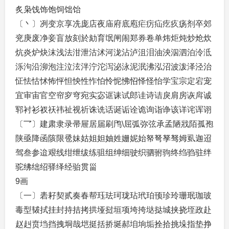
炙枭饯饰饱饲饳饴
〔丶〕冽变京享冼庞店夜庙府底庖疟疠疝疙疚疡剂卒郊
兖庚废净妾盲放刻於劾育氓闸闹郑券卷单炜炬炖炒炝炊
炕炎炉炔沫浅法泔泄沽沭河泷沾泸沮泪油泱泅泗泊泠泜
泺泃沿泖泡注泣泫泮泞沱泻泌泳泥泯沸泓沼波泼泽泾治
怔怯怙怵怖怦怛怏性怍怕怜怩怫怊怿怪怡学宝宗定宕宠
宜审宙官空帘穸穹宛实宓诓诔试郎诖诗诘戾肩房诙戽诚
郓衬衫衩祆祎祉视祈诛诜话诞诟诠诡询诣诤该详诧诨诩
〔乛〕建肃隶录帚屉居届刷鸤\屈弧弥弦承孟陋戕陌孤孢
陕亟降函陔限卺妹姑姐妲妯姓姗妮始帑弩孥驽姆虱迦迢
驾叁参迨艰线绀绁绂练驵组绅细驶织驷驸驹终绉驺驻绊
驼绋绌绍驿绎经骀贯甾
9画
〔一〕砉耔契贰奏春帮珏珐珂珑玷玳珀顸珍玲珊珉珈玻
毒型韨拭挂封持拮拷拱垭挝垣项垮挎垯挞城挟挠垤政赴
赵赳贲垱挡拽垌哉垲挺括挢埏郝垍垧垢拴拾挑垛指垫挣