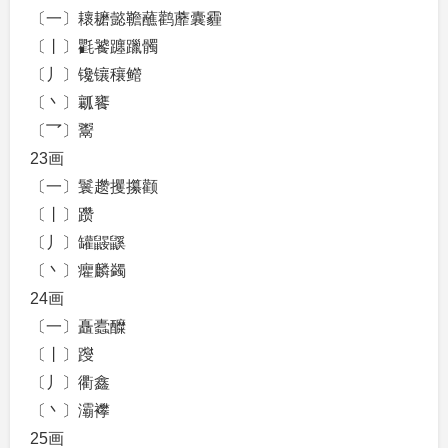
〔一〕耲耱懿韂蘸鹳蘼囊霾
〔丨〕氍饕躔躐髑
〔丿〕镵镶穰鳤
〔丶〕瓤饔
〔乛〕鬻
23画
〔一〕鬟趱攫攥颧
〔丨〕躜
〔丿〕罐鼹鼷
〔丶〕癯麟蠲
24画
〔一〕矗蠹醾
〔丨〕躞
〔丿〕衢鑫
〔丶〕灞襻
25画