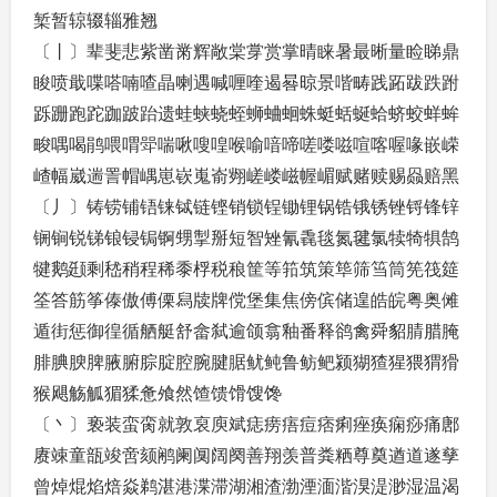
椠暂辌辍辎雅翘
〔丨〕辈斐悲紫凿黹辉敞棠牚赏掌晴睐暑最晰量睑睇鼎
睃喷戢喋嗒喃喳晶喇遇喊喱喹遏晷晾景喈畴践跖跋跌跗
跞跚跑跎跏跛跆遗蛙蛱蛲蛭蛳蛐蛔蛛蜓蛞蜒蛤蛴蛟蛘蛑
畯喁喝鹃喂喟斝喘啾嗖喤喉喻喑啼嗟喽嗞喧喀喔喙嵌嵘
嵖幅崴遄詈帽嵎崽嵚嵬嵛翙嵯嵝嵫幄嵋赋赌赎赐赑赔黑
〔丿〕铸铹铺铻铼铽链铿销锁锃锄锂锅锆锇锈锉锊锋锌
锎锏锐锑锒锓锔锕甥掣掰短智矬氰毳毯氮毽氯犊犄犋鹄
犍鹅颋剩嵇稍程稀黍桴税稂筐等筘筑策筚筛筜筒筅筏筵
筌答筋筝傣傲傅傈舄牍牌傥堡集焦傍傧储遑皓皖粤奥傩
遁街惩御徨循舾艇舒畲弑逾颌翕釉番释鹆禽舜貂腈腊腌
腓腆腴脾腋腑腙腚腔腕腱腒鱿鲀鲁鲂鲃颍猢猹猩猥猬猾
猴飓觞觚猸猱惫飧然馇馈馉馊馋
〔丶〕亵装蛮脔就敦裒庾斌痣痨痦痘痞痢痤痪痫痧痛鄌
赓竦童瓿竣啻颏鹇阑阒阔阕善翔羡普粪粞尊奠遒道遂孳
曾焯焜焰焙焱鹈湛港渫滞湖湘渣渤湮湎湝湨湜渺湿温渴