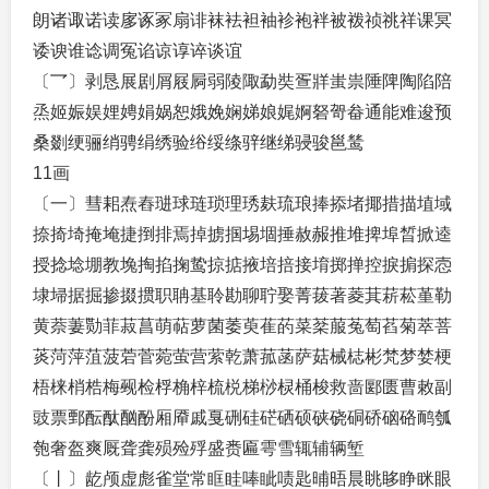
朗诸诹诺读扅诼冢扇诽袜袪袒袖袗袍袢被袯祯祧祥课冥
诿谀谁谂调冤谄谅谆谇谈谊
〔乛〕剥恳展剧屑屐屙弱陵陬勐奘疍牂蚩祟陲陴陶陷陪
烝姬娠娱娌娉娟娲恕娥娩娴娣娘娓婀砮哿畚通能难逡预
桑剟绠骊绡骋绢绣验绤绥绦骍继绨骎骏邕鸶
11画
〔一〕彗耜焘舂琎球琏琐理琇麸琉琅捧掭堵揶措描埴域
捺掎埼掩埯捷捯排焉掉掳掴埸堌捶赦赧推堆捭埠晳掀逵
授捻埝堋教堍掏掐掬鸷掠掂掖培掊接堉掷掸控捩掮探悫
埭埽据掘掺掇掼职聃基聆勘聊聍娶菁菝著菱萁菥菘堇勒
黄萘萋勚菲菽菖萌萜萝菌萎萸萑菂菜棻菔菟萄萏菊萃菩
菼菏萍菹菠菪菅菀萤营萦乾萧菰菡萨菇械梽彬梵梦婪梗
梧梾梢梏梅觋检桴桷梓梳棁梯桫棂桶梭救啬郾匮曹敕副
豉票鄄酝酞酗酚厢厣戚戛硎硅硭硒硕硖硗硐硚硇硌鸸瓠
匏奢盔爽厩聋龚殒殓殍盛赉匾雩雪辄辅辆堑
〔丨〕龁颅虚彪雀堂常眶眭唪眦啧匙晡晤晨眺眵睁眯眼