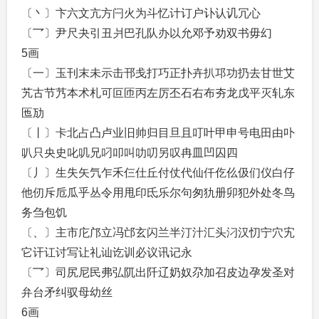
〔丶〕卞六文亢方闩火为斗忆计订户讣认讥冗心
〔乛〕尹尺夬引丑爿巴孔队办以允邓予劝双书毋幻
5画
〔一〕玉刊末未示击邗戋打巧正扑卉扒邛功扔去甘世艾
艽古节艿本术札可叵匝丙左厉丕石右布夯龙戊平灭轧东
匜劢
〔丨〕卡北占凸卢业旧帅归目旦且叮叶甲申号电田由卟
叭只央史叱叽兄叼叩叫叻叨另叹冉皿凹囚四
〔丿〕生失矢氕乍禾仨仕丘付仗代仙仟仡仫伋们仪白仔
他仞斥卮瓜乎丛令用甩印氐乐尔句匆犰册卯犯外处冬鸟
务刍包饥
〔、〕主市庀邝立冯邙玄闪兰半汀汁汇头汈汉忉宁穴宄
它讦讧讨写让礼讪讫训必议讯记永
〔乛〕司尻尼民弗弘阢出阡辽奶奴尕加召皮边孕发圣对
弁台矛纠驭母幼丝
6画