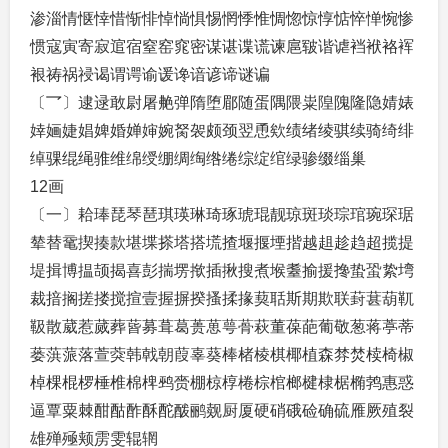
渗淄情惬悻惜惭悱悼惝惧惕惘悸惟惆惚惊惇惦悴惮惋惨
惯寇寅寄寂逭宿窒窑窕密谋谌谍谎谏扈皲谐谑裆袱袼裈
裉祷祸祲谒谓谔谕谖谗谙谚谛谜谝
〔乛〕逮逯敢尉屠艴弹隋堕郿随蛋隅隈粜隍隗隆隐婧婊
婞婳婕娼婢婚婵婶婉胬袈颇颈翌恿欸绩绪绫骐续骑绮绯
绰骒绲绳骓维绵绶绷绸绹绺绻综绽绾绿骖缀缁巢
12画
〔一〕耠琫琵琴琶琪瑛琳琦琢琥琨靓琼斑琰琮琯琬琛琚
辇替鼋揳揍款堪堞搽塔搭塃揸堰揠堙揩越趄趁趋超揽提
堤揖博揾颉揭喜彭揣塄揿插揪搜煮堠耋揄援搀蛰蛩絷塆
裁揞搁搓搂搅揎壹握摒揆搔揉掾葜聒斯期欺联葑葚葫靰
靸散葳惹蒇葬蒈募葺葛蒉葸萼蓇萩董葆葩葡敬葱蒋葶蒂
蒌葓蒎落萱葖韩戟朝葭辜葵棒楮棱棋椰植森棼焚椟椅椒
棹棵棍椤棰椎棉椑鹀赍棚椋椁棬棕棺榔楗棣椐椭鹁惠惑
逼覃粟棘酣酤酢酥酡酦鹂觌厨厦硬硝硪硷确硫雁厥殖裂
雄殚殛颊雳雯辊辋