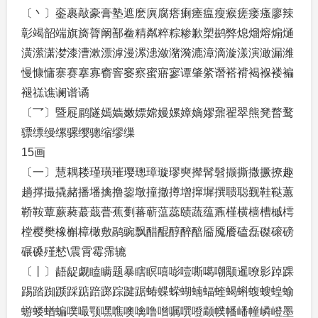
〔丶〕銮裹敲豪膏塾遮麽廙腐瘩瘌瘗瘟瘦瘊瘥瘘瘙廖辣
彰竭韶端旗旖膂阚鄯鲞精粼粹粽糁歉槊鹚弊熄熘熔煽熥
潢潆潇漤漆漕漱漂滹漫漯漶潋潴漪漉漳滴漩漾演澉漏潍
慢慷慵寨赛搴寡窬窨窭察蜜寤寥谭肇綮谮褡褙褐褓褛褊
褪禚谯谰谱谲
〔乛〕暨屣鹛隧嫣嫱嫩嫖嫦嫚嫘嫜嫡嫪鼐翟翠熊凳瞀鹜
骠缥缦缧骡缨骢缩缪缫
15画
〔一〕慧耦耧瑾璜璀璎璁璋璇璆奭撵髯髫撷撕撒撅撩趣
趟撑撮撬赭播墦擒撸鋆墩撞撤撙增撺墀撰聩聪觐鞋鞑蕙
鞒鞍蕈蕨蕤蕞蕺瞢蕉劐蕃蕲蕰蕊赜蔬蕴鼒槿横樯槽槭樗
樘樱樊橡槲樟橄敷鹝豌飘醋醌醇醉醅靥魇餍磕磊磔磙磅
碾磉殣慭\震霄霉霈辘
〔丨〕龉龊觑瞌瞒题暴瞎瞑嘻嘭噎嘶噶嘲颙暹嘹影踔踝
踢踏踟踬踩踮踣踯踪踺踞蝽蝶蝾蝴蝻蝠蝰蝎蝌蝮螋蝗蝓
蝣蝼蝤蝙噗嘬颚嘿噍噢噙噜噌嘱噀噔颛幞幡嶓幢嶙嶝墨