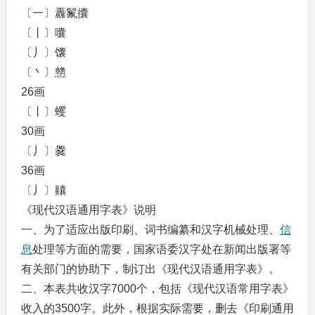
〔一〕纛鬣攮
〔丨〕囔
〔丿〕馕
〔丶〕戆
26画
〔丨〕蠼
30画
〔丿〕爨
36画
〔丿〕齉
《现代汉语通用字表》说明
一、为了适应出版印刷、词书编纂和汉字机械处理、
信
息
处理等方面的需要，国家语委汉字处在新闻出版署等
有关部门的协助下，制订出《现代汉语通用字表》。
二、本表共收汉字7000个，包括《现代汉语常用字表》
收入的3500字。此外，根据实际需要，删去《印刷通用