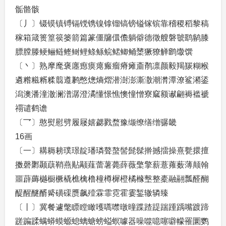
骺骼骸
〔丿〕镊镆镇镈镉镋镌镍镎镏镐镑镒镓镔靠稽稷稻黎稿
稼箱箴篑篁篌篓箭篇篆僵牖儇儋躺僻德徵艘磐虢鹞鹟膝
膘膛滕鲠鲡鲢鲣鲥鲤鲦鲧鲩鲪鲫鲬橥獗獠觯鹠馓馔
〔丶〕熟摩麾褒廛瘛瘼瘪瘢瘤瘠瘫齑鹡凛颜毅羯羰糊糇
遴糌糍糈糅翦遵鹣憋熜熵熠潜澍澎澌潵潮潸潭潦鲨潲鋈
潟澳潘潼澈澜潽潺澄潏懂憬憔懊憧憎寮窳额谳翩褥褴褫
禤谴鹤谵
〔乛〕憨熨慰劈履屦嬉勰戮蝥豫缬缭缮缯骣畿
16画
〔一〕耩耨耪璞璟靛璠璘聱螯髻髭髹擀撼擂操熹甏擐擅
擞磬鄹颞蕻鞘燕黇颟薤蕾薯薨薛薇檠擎薪薏蕹薮薄颠翰
噩薜薅樾橱橛橇樵檎橹橦樽樨橙橘橼墼整橐融翮瓢醛醐
醍醒醚醑觱磺磲赝飙殪霖霏霓霍霎錾辙辚臻
〔丨〕冀餐遽氅瞟瞠瞰嚄嚆噤暾曈蹀蹅踶踹踵踽嘴踱蹄
蹉蹁蹂螨蟒蟆螈螅螭螗螃螠螟噱器噪噬噫噻噼幪罹圜鹦