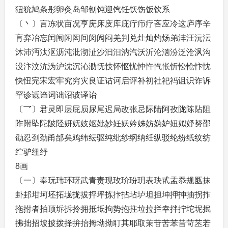
狃狁鸠条彤卵灸岛邹刨饨迎饩饪饫饬饭饮系
〔丶〕言冻状亩况亨庑床庋库庇疔疖疗吝应冷这庐序辛
肓弃冶忘闰闱闲闳间闵闶闷羌判兑灶灿灼炀弟沣汪沅沄
沐沛沔汰沤沥沌沘沏沚沙汩汨汭汽沃沂沦汹汾泛沧沨沟
没汴汶沆沩沪沈沉沁泐怃忮怀怄忧忡忤忾怅忻忪怆忭忱
快忸完宋宏牢究穷灾良证诂诃启评补初社祀祃诅识诈诉
罕诊诋诌词诎诏诐译诒
〔乛〕君灵即层屁屃尿尾迟局改张忌际陆阿孜陇陈阽阻
阼附坠陀陂陉妍妩妓妪妣妙妊妖妗姊妨妫妒妞姒妤努邵
劭忍刭劲甬邰矣鸡纬纭驱纯纰纱纲纳纴纵驳纶纷纸纹纺
纻驴纽纾
8画
〔一〕奉玩玮环玡武青责现玫玠玢玥表玦甙盂忝规匦抹
卦邽坩坷坯拓垅拢拔抨坪拣拤拈坫垆坦担坤押抻抽拐拃
拖拊者拍顶坼拆拎拥抵坻拘势抱拄垃拉拦幸拌拧坨坭抿
拂拙招坡披拨择拚抬拇坳拗耵其耶取茉苷苦苯昔苛苤若