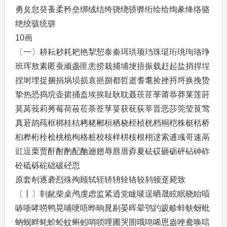
勇炱怠癸蚤柔矜垒绑绒结绔骁绕骄骅绗绘给绚彖绛络骆
绝绞骇统骈
10画
〔一〕耕耘耖耗耙艳挈恝泰秦珥珙顼珰珠珽珩珧珣珞琤
班珲敖素匿蚕顽盏匪恚捞栽捕埔埂捂振载赶起盐捎捍埕
捏埘埋捉捆捐埚埙损袁挹捌都哲逝耆耄捡挫捋埒换挽贽
挚热恐捣垸壶捃捅盍埃挨耻耿耽聂莰茝荸莆恭莽莱莲莳
莫莴莪莉莠莓荷莜莅荼莶莩荽获莸荻莘晋恶莎莞莹茛莺
真莙鸪莼框梆桂桔栲栳郴桓栖桡桎桢桄档桐桤株梃栝桥
桕桦桁栓桧桃桅栒格桩校核样栟桉根栩逑索逋彧哥速鬲
豇逗栗贾酐酎酌配酏逦翅辱唇厝孬夏砝砹砸砺砰砧砷砟
砼砥砾砣础破硁恧
原套剞逐砻烈殊殉顾轼轾轿辀辁辂较鸫顿趸毙致
〔丨〕剕龀柴桌鸬虔虑监紧逍党眬唛逞晒晟眩眠晓眙唝
哧哳哮唠鸭晃哺哽唔晔晌晁剔晏晖晕鸮趵趿畛蚌蚨蚜蚍
蚋蚬畔蚝蚧蚣蚊蝌蚓哨唢哩圃哭圄哦唣唏恩盎唑鸯唤唁