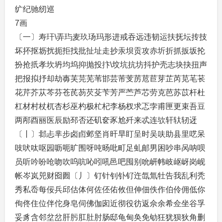
纩纪驰纫巡
7画
〔一〕寿玕\弄玙麦玖玚玛形进戒吞远违韧运扶抚坛抟技
坏抔抠坜扰扼拒找批扯址走抄汞坝贡攻赤圻折抓扳坂抡
扮抢扺孝坎坍均坞抑抛投抃\坟坑抗坊抖护壳志块抉扭声
把报拟抒却劫毐芙芫芜苇邯芸芾芰苈苊苣芽芷芮苋芼苌
花芹芥苁芩芬苍芪芴芡芟苄芳严苎芦芯劳克芭苏苡杆杜
杠材村杖杌杏杉巫杓极杧杞李杨杈求忑孛甫匣更束吾豆
两邴酉丽医辰励邳否还矶奁豕尬歼来忒连欤轩轪轫迓
〔丨〕邶忐芈步卤卣邺坚肖旰旱盯呈时吴呋助县里呓呆
吱吠呔呕园呖呃旷围呀吨旸吡町足虬邮男困吵串呙呐呗
员听吟吩呛吻吹呜吭吣吲吼邑吧囤别吮岍帏岐岖岈岗岘
帐岑岚兕财囵囫〔丿〕钉针钊钋钌迕氙氚牡告我乱利秃
秀私岙每佞兵邱估体何佐伾佑攸但伸佃佚作伯伶佣低你
佝佟住位伴佗身皂伺佛伽囱近彻役彷返佘余希佥坐谷孚
妥豸含邻坌岔肝肟肛肚肘肠邸龟甸奂免劬狂犹狈狄角删