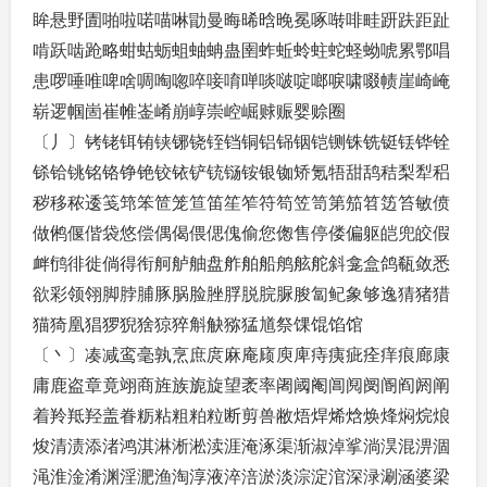
眸悬野圊啪啦喏喵啉勖曼晦晞晗晚冕啄啭啡畦趼趺距趾
啃跃啮跄略蚶蛄蛎蛆蚰蚺蛊圉蚱蚯蛉蛀蛇蛏蚴唬累鄂唱
患啰唾唯啤啥啁啕唿啐唼唷啴啖啵啶啷唳啸啜帻崖崎崦
崭逻帼崮崔帷崟崤崩崞崇崆崛赇赈婴赊圈
〔丿〕铐铑铒铕铗铘铙铚铛铜铝铞铟铠铡铢铣铤铥铧铨
铩铪铫铭铬铮铯铰铱铲铳铴铵银铷矫氪牾甜鸹秸梨犁稆
秽移秾逶笺筇笨笸笼笪笛笙笮符笱笠笥第笳笤笾笞敏偾
做鸺偃偕袋悠偿偶偈偎偲傀偷您偬售停偻偏躯皑兜皎假
衅鸻徘徙倘得衔舸舻舳盘舴舶船鸼舷舵斜龛盒鸽瓻敛悉
欲彩领翎脚脖脯豚脶脸脞脬脱脘脲朘匐鱾象够逸猜猪猎
猫猗凰猖猡猊猞猄猝斛觖猕猛馗祭馃馄馅馆
〔丶〕凑减鸾毫孰烹庶庹麻庵庼庾庳痔痍疵痊痒痕廊康
庸鹿盗章竟翊商旌族旎旋望袤率阇阈阉阊阋阌阍阎阏阐
着羚羝羟盖眷粝粘粗粕粒断剪兽敝焐焊烯焓焕烽焖烷烺
焌清渍添渚鸿淇淋淅淞渎涯淹涿渠渐淑淖挲淌淏混淠涸
渑淮淦淆渊淫淝渔淘淳液淬涪淤淡淙淀涫深渌涮涵婆梁