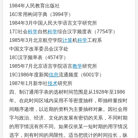
1984年人民教育出版社
16常用构词字典（3994字）
1984年3月中国人民大学语言文字研究所
17社会
科学
自然
科学
综合汉字频度表（7754字）
1985年3月北京航空学院
计算
机
科学
工程系
中国文字改革委员会汉字处
18汉字频率表（4574字）
1985年7月北京语言学院语言
教学
研究所
191986年度新闻
信息
流通频度（6001字）
1987年1月新华社
技术
研究所
四、制订通用字表的选材时间范围是从1928年至1986
年。在此时间区域内采用不等密度抽样，即抽样量按时
间顺序递增，以近期的资料为主要抽样对象。因社会用
字与政治、经济、文化的发展有密切的关系，不同时期
的用字情况有所不同。如果仅依某一短时期的用字情况
选字，则有时间的局限性。适当把统计的时间拉长，纵