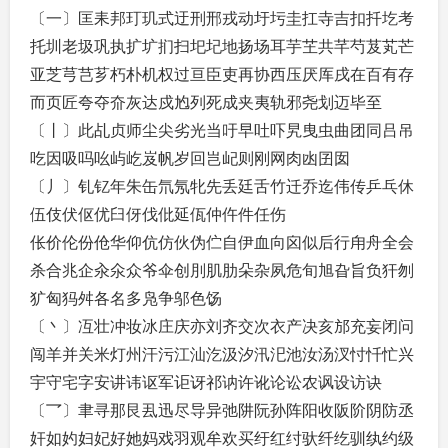
〔一〕匡耒邦玎玑式迂刑邢戎动圩圬圭扛寺吉扣扦圪考
托圳老圾巩执扩圹扪扫圯圮地扬场耳芋芏共芊芍芨芄芒
亚芝芎芑芗朽朴机权过亘臣吏再协西压厌厍戌在百有存
而页匠夸夺夼灰达戍尥列死成夹夷轨邪尧划迈毕至
〔丨〕此乩贞师尘尖劣光当吁早吐吓旯曳虫曲团同吕吊
吃因吸吗吆屿屹岌帆岁回岂屺则刚网肉凼囝囡
〔丿〕钆钇年朱缶氘氖牝先丢廷舌竹迁乔迄伟传乒乓休
伍伎伏伛优臼伢伐仳延佤仲仵件任伤
伥价伦份伧华仰伉仿伙伪伫自伊血向囟似后行甪舟全会
杀合兆企汆氽众爷伞创刖肌肋朵杂夙危旬旭旮旨负犴刎
犷匈犸舛各名多凫争邬色饧
〔丶〕冱壮冲妆冰庄庆亦刘齐交次衣产决亥邡充妄闭问
闯羊并关米灯州汗污江汕汔汲汐汛汜池汝汤汊忖忏忙兴
宇守宅字安讲讳讴军讵讶祁讷许讹论讼农讽设访诀
〔乛〕聿寻那艮厾迅尽导异弛阱阮孙阵阳收阪阶阴防丞
奸如妁妇妃好她妈戏羽观牟欢买纡红纣驮纤纥驯纨约级