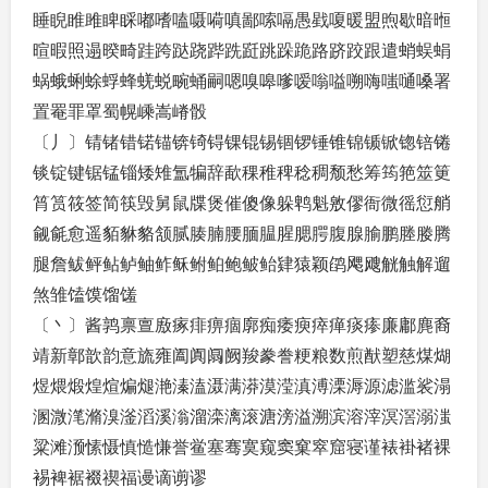
睡睨睢雎睥睬嘟嗜嗑嗫嗬嗔鄙嗦嗝愚戥嗄暖盟煦歇暗暅
暄暇照遢暌畸跬跨跶跷跸跣跹跳跺跪路跻跤跟遣蛸蜈蜎
蜗蛾蜊蜍蜉蜂蜣蜕畹蛹嗣嗯嗅嗥嗲嗳嗡嗌嗍嗨嗤嗵嗓署
置罨罪罩蜀幌嵊嵩嵴骰
〔丿〕锖锗错锘锚锛锜锝锞锟锡锢锣锤锥锦锧锨锪锫锩
锬锭键锯锰锱矮雉氲犏辞歃稞稚稗稔稠颓愁筹筠筢筮筻
筲筼筱签简筷毁舅鼠牒煲催傻像躲鹎魁敫僇衙微徭愆艄
觎毹愈遥貊貅貉颔腻腠腩腰腼腽腥腮腭腹腺腧鹏塍媵腾
腿詹鲅鲆鲇鲈鲉鲊稣鲋鲌鲍鲏鲐肄猿颖鹐飔飕觥触解遛
煞雏馌馍馏馐
〔丶〕酱鹑禀亶廒瘃痱痹痼廓痴痿瘐瘁瘅痰瘆廉鄘麂裔
靖新鄣歆韵意旒雍阖阗阘阙羧豢誊粳粮数煎猷塑慈煤煳
煜煨煅煌煊煸煺滟溱溘滠满漭漠滢滇溥溧溽源滤滥裟溻
溷溦滗滫溴滏滔溪滃溜滦漓滚溏滂溢溯滨溶滓溟滘溺滍
粱滩滪愫慑慎慥慊誉鲎塞骞寞窥窦窠窣窟寝谨裱褂褚裸
裼裨裾裰禊福谩谪谫谬