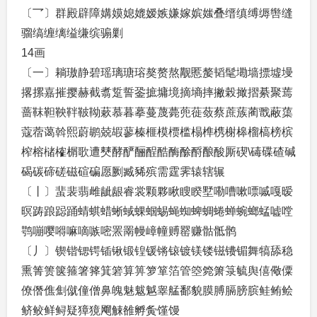
〔乛〕群殿辟障媾嫫媳媲嫒嫉嫌嫁嫔媸叠缙缜缚缛辔缝
骝缟缠缡缢缣缤骟剿
14画
〔一〕耥璈静碧瑶璃瑭瑢獒赘熬觏慝嫠韬髦墈墙摽墟墁
撂摞嘉摧撄赫截翥踅誓銎摭墉境摘墒摔撇榖撖摺綦聚蔫
蔷靺靼鞅靽鞁靿蔌慕暮摹蔓蔑薨蔸蓰蔹蔡蔗蔟蔺戬蔽蕖
蔻蓿蔼斡熙蔚鹕兢嘏蓼榛榧模槚槛榻榫槜榭槔榴槁榜槟
榨榕槠榷榍歌遭僰酵酽酾酲酷酶酴酹酿酸厮碶\碡碟碴碱
碣碳碲磋磁碹碥愿劂臧豨殡需霆霁辕辖辗
〔丨〕蜚裴翡雌龇龈睿裳颗夥瞅瞍睽墅嘞嘈嗽嘌嘁嘎暧
暝踌踉跽踊蜻蜞蜡蜥蜮蜾蝈蜴蝇蜘蜱蜩蜷蝉蜿螂蜢嘘嘡
鹗嘣嘤嘚嘛嘀嗾嘧罴罱幔嶂幢赙罂赚骷骶鹘
〔丿〕锲锴锶锷锸锹锻锽锾锵锿镀镁镂镃镄镅舞犒舔稳
熏箐箦箧箍箸箨箕箬算箅箩箪箔管箜箢箫箓毓舆僖儆僳
僚僭僬劁僦僮僧鼻魄魅魃魆睾艋鄱貌膜膊膈膀膑鲑鲔鲙
鲚鲛鲜鲟疑獐獍飗觫雒孵夤馑馒