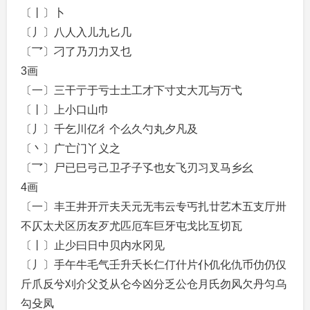
〔丨〕卜
〔丿〕八人入儿九匕几
〔乛〕刁了乃刀力又乜
3画
〔一〕三干亍于亏士土工才下寸丈大兀与万弋
〔丨〕上小口山巾
〔丿〕千乞川亿彳个么久勺丸夕凡及
〔丶〕广亡门丫义之
〔乛〕尸已巳弓己卫孑子孓也女飞刃习叉马乡幺
4画
〔一〕丰王井开亓夫天元无韦云专丐扎廿艺木五支厅卅
不仄太犬区历友歹尤匹厄车巨牙屯戈比互切瓦
〔丨〕止少曰日中贝内水冈见
〔丿〕手午牛毛气壬升夭长仁仃什片仆仉化仇币仂仍仅
斤爪反兮刈介父爻从仑今凶分乏公仓月氏勿风欠丹匀乌
勾殳凤