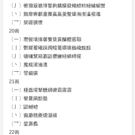
〔丿〕镲籀簸籁簿鳘齁魑艨鼗鳓鳔鳕鳗鳙鳚蟹
〔丶〕颤靡癣麒鏖瓣蠃羸羹鳖爆瀚瀣瀛襦谶
〔乛〕襞疆骥缵
20画
〔一〕瓒鬓壤攘馨蘩蘖蘘醵醴霰颥
〔丨〕酆耀矍曦躁躅蠕鼍嚼嚷巍巉黩黥
〔丿〕镳镴黧籍纂鼯臜鳜鳝鳞鳟獾
〔丶〕魔糯灌瀹瀵
〔乛〕譬孀骧
21画
〔一〕耰蠢瓘鼙醺礴礳霸露霹
〔丨〕颦曩躏黯髓
〔丿〕鼱鳡鳢
〔丶〕癫麝赣夔爝灏禳
〔乛〕鐾羼蠡
22画