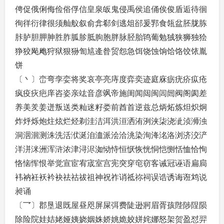
俜促俄俐侮俭俗俘信皇泉皈鬼侵禹侯追俑俟俊盾逅待徊
徇徉衍律很须舢舣叙俞弇郗剑逃俎郤爰郛食瓴盆胚胧胨
胩胪胆胛胂胜胙胍胗胝朐胞胖脉胫胎鸨葡勉狨狭狮独狯
狰狡飐飑狩狱狠狲訇訄逄昝贸怨急饵饶蚀饷饸饹饺饻胤
饼
〔丶〕峦弯孪娈将奖哀亭亮庤度弈奕迹庭庥疬疣疥疭疮
疯疫疢疤庠咨姿亲竑音彦飒帝施闺闻闼闽闾闿阀阁阂差
养美羑姜迸叛送类籼迷籽娄前酋首逆兹总炳炻炼炟炽炯
炸烀烁炮炷炫烂烃剃洼洁洱洪洹洒洧洌浃柒浇泚浈浉浊
洞洇洄测洙洗活洑涎洎洫派浍洽洮染洵洚洺洛浏济洨浐
洋洴洣洲浑浒浓津浔浕洳恸恃恒恹恢恍恫恺恻恬恤恰恂
恪恼恽恨举觉宣宦宥宬室宫宪突穿窀窃客诫冠诬语扁扃
袆衲衽袄衿袂祛祜祓祖神祝祚诮祗祢祠误诰诱诲诳鸩说
昶诵
〔乛〕郡垦退既屋昼咫屏屎弭费陡逊牁眉胥孩陛陟陧陨
除险院娃姞姥娅姨娆姻姝娇姚姽姣姘姹娜怒架贺盈怼羿