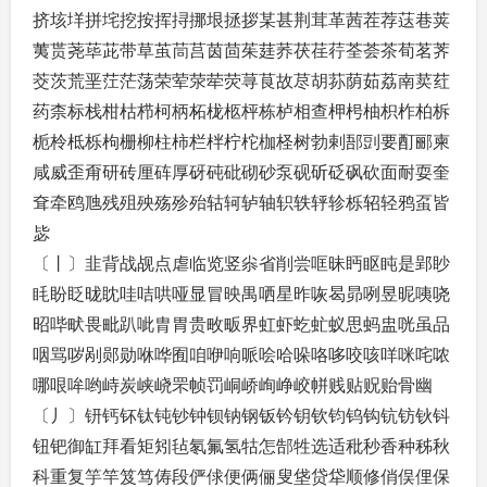
挤垓垟拼垞挖按挥挦挪垠拯拶某甚荆茸革茜茬荐荙巷荚
荑贳荛荜茈带草茧茼莒茵茴茱莛荞茯荏荇荃荟茶荀茗荠
茭茨荒垩茳茫荡荣荤荥荦荧荨茛故荩胡荪荫茹荔南荬荭
药柰标栈柑枯栉柯柄柘栊柩枰栋栌相查柙枵柚枳柞柏柝
栀柃柢栎枸栅柳柱柿栏柈柠柁枷柽树勃剌郚剅要酊郦柬
咸威歪甭研砖厘砗厚砑砘砒砌砂泵砚斫砭砜砍面耐耍奎
耷牵鸥虺残殂殃殇殄殆轱轲轳轴轵轶轷轸栎轺轻鸦虿皆
毖
〔丨〕韭背战觇点虐临览竖尜省削尝哐昧眄眍盹是郢眇
眊盼眨昽眈哇咭哄哑显冒映禺哂星昨咴曷昴咧昱昵咦哓
昭哔畎畏毗趴呲胄胃贵畋畈界虹虾虼虻蚁思蚂盅咣虽品
咽骂哕剐郧勋咻哗囿咱咿响哌哙哈哚咯哆咬咳咩咪咤哝
哪哏哞哟峙炭峡峣罘帧罚峒峤峋峥峧帡贱贴贶贻骨幽
〔丿〕钘钙钚钛钝钞钟钡钠钢钣钤钥钦钧钨钩钪钫钬钭
钮钯御缸拜看矩矧毡氡氟氢牯怎郜牲选适秕秒香种秭秋
科重复竽竿笈笃俦段俨俅便俩俪叟垡贷牮顺修俏俣俚保