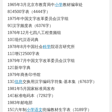
1965年3月北京市教育局中
小学
教材编审处
84500字表（4444字）
1975年中国文字改革委员会汉字组
9汉字频度表（6376字）
1976年12月七四八工程查频组
10现代汉语词典
1978年8月中国社会
科学
院语言研究所
11增订2500字表
1979年7月中国文字改革委员会汉字组
12新华字典
1979年商务印书馆
13
信息
交换用汉字编码字符集·基本集（6763字）
1981年5月国家标准局发布
14标准电码本（7292字）
1983年邮电部
15六年制
小学
语文
统编教材生字表（3189字）