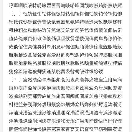
哼唧啊唉唆帱崂崃罡罢罟峭峨峪峰圆觊峻贼贿赂赃赅赆
〔丿〕钰钱钲钳钴钵钷钹钺钻钼钽钾钿铀铁铂铃铄铅铆
铈铉铊铋铌铍铎眚缺氩氤氦氧氨毪特牺造乘敌舐秣秫秤
租秧积盉秩称秘透笄笕笔笑笊笫笏笋笆俸倩债俵倻借偌
值倚俺倾倒俳俶倬倏倘俱倡候赁恁倭倪俾倜隼隽倞俯倍
倦倓倌倥臬健臭射皋躬息郫倨倔衄颀徒徕徐殷舰舨舱般
航舫瓞途拿釜耸爹舀爱豺豹奚鬯衾鸰颁颂翁胯胰胱胴胭
脍脎脆脂胸胳脏脐胶脑胲胼朕脒胺脓鸱玺鱽鸲逛狴狸狷
猁狳猃狺逖狼卿狻逢桀鸵留袅眢鸳皱饽饿馀馁
〔丶〕凌凇凄栾挛恋桨浆衰勍衷高亳郭席准座症疳疴病
疽疸疾痄斋疹痈疼疱疰痃痂疲痉脊效离衮紊唐凋颃瓷资
恣凉站剖竞部旁旆旄旅旃畜阃阄阅阆羞羔恙瓶桊拳敉粉
料粑益兼朔郸烤烘烜烦烧烛烟烨烩烙烊剡郯烬递涛浙涝
浡浦涑浯酒涞涟涉娑消涅涠浞涓涢涡浥涔浩海浜涂浠浴
浮涣浼涤流润涧涕浣浪浸涨烫涩涌涘浚悖悚悟悭悄悍悝
悃悒悔悯悦悌悢悛害宽宸家宵宴宾窍窅窄容窈剜宰案请