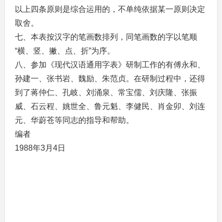
以上四条原则是综合运用的，不单纯依据某一原则决定
取舍。
七、本表按汉字的笔画数排列，同笔画数的字以笔顺
“横、竖、撇、点、折”为序。
八、参加《现代汉语通用字表》研制工作的有傅永和、
孙建一、张书岩、魏励、朱范贞。在研制过程中，还得
到了蒋仲仁、孔岐、刘涌泉、常宝儒、刘庆隆、张振
威、石云程、姚世全、鲁元魁、李健民、肖金卯、刘连
元、华蔚苍等同志的指导和帮助。
编者
1988年3月4日