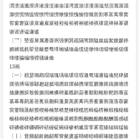
渭溃湍溅滑湃湫溲湟溆渝湲湾渡游溠溇湔滋湉渲溉渥湄
滁愤慌惰愠惺愦愕惴愣愀愎惶愧愉愔慨喾割寒富寓窜窝
窖窗窘寐谟扉遍雇扊裢裎裣裕裤裥裙祾祺祼谠禅禄幂谡
谢谣谤谥谦谧
〔乛〕塈遐犀属屡孱弼强粥巽疏隔骘隙隘媒媪絮嫂媛婷
媚婿巯毵翚登皴婺骛缂缃缄缅彘缆缇缈缉缌缎缏缑缒缓
缔缕骗编缗骙骚缘飨
13画
〔一〕耢瑟瑚鹉瑁瑞瑰瑀瑜瑗瑄瑕遨骜瑙遘韫魂髡肆摄
摸填搏塥塬鄢趔趑摅塌摁鼓摆赪携塮蜇搋搬摇搞搪塘搒
搐搛搠摈彀毂搌搦摊搡聘蓁戡斟蒜蓍鄞勤靴靳靶鹊蓐蓝
墓幕蓦鹋蒽蓓蓖蓊蒯蓟蓬蓑蒿蒺蓠蒟蒡蓄蒹蒴蒲蒗蓉蒙
蓂蓥颐蒸献蓣楔椿楠禁楂楚楝楷榄想楫榀楞楸椴槐槌楯
榆榇榈槎楼榉楦概楣楹椽裘赖剽甄酮酰酯酪酩酬蜃感碛
碍碘碓碑硼碉碎碚碰碇碗碌碜鹌尴雷零雾雹辏辐辑辒输
〔丨〕督频龃龄龅龆觜訾粲虞鉴睛睹睦瞄睚嗪睫韪嗷嗉