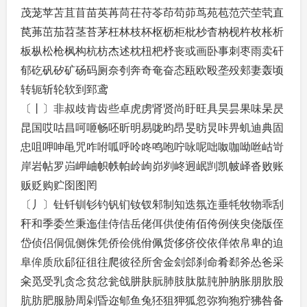
茂茏苹苫苴苜苗英苒苘茌苻苓茚苟茆茑苑苞范茓茔茕直
苠茀茁茄苕茎苔茅枉林枝杯枢枥柜枇杪杳枘枧杵枚枨析
板枞松枪枫构杭枋杰述枕杻杷杼丧或画卧事刺枣雨卖矸
郁矻矾矽矿砀码厕奈刳奔奇奄奋态瓯欧殴垄殁郏妻轰顷
转轭斩轮软到郅鸢
〔丨〕非叔歧肯齿些卓虎虏肾贤尚盱旺具昊昙果味杲昃
昆国哎咕昌呵咂畅呸昕明易咙昀昂旻昉炅咔畀虮迪典固
忠咀呷呻黾咒咋咐呱呼呤咚鸣咆咛咏呢咄呶咖呦咝岵岢
岸岩帖罗岿岬岫帜帙帕岭岣峁刿峂迥岷剀凯帔峄沓败账
贩贬购贮囹图罔
〔丿〕钍钎钏钐钓钒钔钕钗邾制知迭氛迮垂牦牧物乖刮
秆和季委竺秉迤佳侍佶岳佬佴供使侑佰侉例侠臾侥版侄
岱侦侣侗侃侧侏凭侨侩佻佾佩货侈侪佼依佯侬帛卑的迫
阜侔质欣郈征徂往爬彼径所舍金刽郐刹命肴郄斧怂爸采
籴觅受乳贪念贫忿瓮戗肼肤朊肺肢肽肱肫肿肭胀朋肷股
肮肪肥服胁周剁昏迩郇鱼兔狉狙狎狐忽弥狗狍狞狒咎备