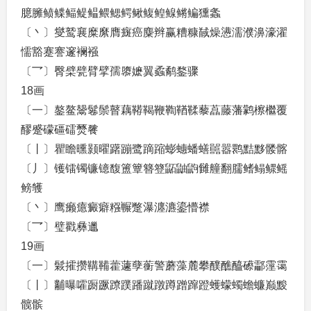
臆臃鲼鲽鲾鳀鳁鳂鳃鳄鳅鳆鳇鳈鳉鳊獯螽
〔丶〕燮鹫襄糜縻膺癍癌麋辫赢糟糠馘燥懑濡濮濞濠濯
懦豁蹇謇邃襕襁
〔乛〕臀檗甓臂擘孺隳嬷翼蟊鹬鍪骤
18画
〔一〕鏊鳌鬶鬈鬃瞽藕鞯鞨鞭鞫鞧鞣藜藠藤藩鹲檫檵覆
醪蹙礞礓礌燹餮
〔丨〕瞿瞻曛颢曜躇蹦鹭蹢蹜蟛蟪蟠蟮嚚嚣鹮黠黟髅髂
〔丿〕镬镭镯镰镱馥簠簟簪簦鼫鼬鼩雠艟翻臑鳍鳎鳏鳐
鳑鹱
〔丶〕鹰癞癔癜癖糨冁蹩瀑瀍瀌鎏懵襟
〔乛〕璧戳彝邋
19画
〔一〕鬏攉攒鞲鞴藿蘧孽蘅警蘑藻麓攀醭醮醯礤酃霪霭
〔丨〕黼曝嚯蹰蹶蹽蹼蹯蹴蹾蹲蹭蹿蹬蠖蠓蠋蟾蠊巅黢
髋髌