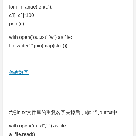
for i in range(len(c)):
c[i]=c[i]*100
print(c)
with open(“out.txt”,”w”) as file:
file.write(” “.join(map(str,c)))
修改数字
#把in.txt文件里的重复名字去掉后，输出到out.txt中
with open(“in.txt”,”r”) as file:
a=file.read()