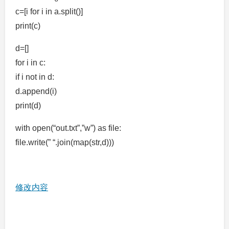
c=[i for i in a.split()]
print(c)
d=[]
for i in c:
if i not in d:
d.append(i)
print(d)
with open(“out.txt”,”w”) as file:
file.write(” “.join(map(str,d)))
修改内容