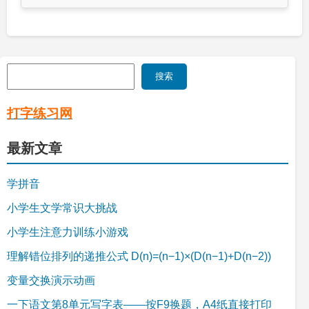
搜
搜索
索
打字练习网
最新文章
学拼音
小学生文学常识大挑战
小学生注意力训练小游戏
理解错位排列的递推公式 D(n)=(n−1)×(D(n−1)+D(n−2))
变量交换演示动画
一下语文第8单元写字表——按F9换题，A4纸直接打印