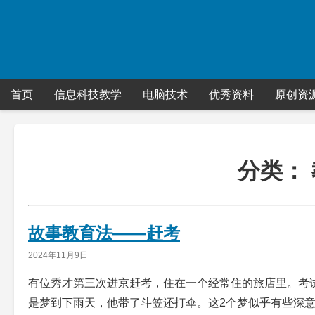
Skip
to
content
首页
信息科技教学
电脑技术
优秀资料
原创资
分类：
故事教育法——赶考
2024年11月9日
有位秀才第三次进京赶考，住在一个经常住的旅店里。考
是梦到下雨天，他带了斗笠还打伞。这2个梦似乎有些深意