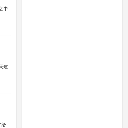
之中
天这
“给